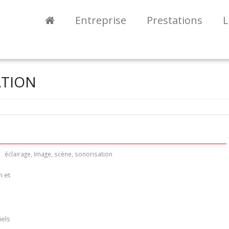
Entreprise
Prestations
L
ATION
éclairage
,
Image
,
scène
,
sonorisation
n et
iels