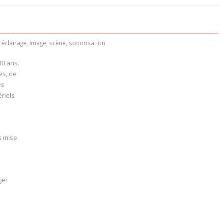
éclairage
,
Image
,
scène
,
sonorisation
30 ans.
es, de
es
riels
s mise
ger