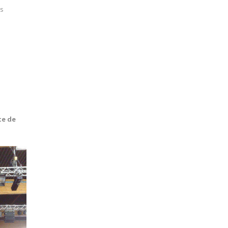
ls
te de