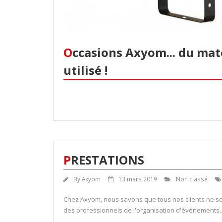
Occasions Axyom... du matériel en parfait état, prêt à être
utilisé !
PRESTATIONS
By
Axyom
13 mars 2019
Non classé
Chez Axyom, nous savons que tous nos clients ne s
des professionnels de l'organisation d'événements..