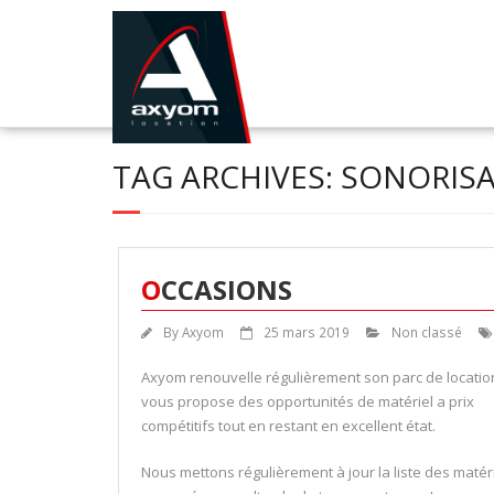
TAG ARCHIVES:
SONORIS
OCCASIONS
By
Axyom
25 mars 2019
Non classé
Axyom renouvelle régulièrement son parc de locatio
vous propose des opportunités de matériel a prix
compétitifs tout en restant en excellent état.
Nous mettons régulièrement à jour la liste des matér