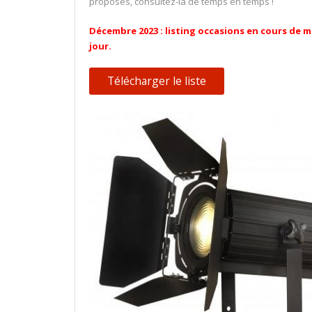
proposés, consultez-la de temps en temps !
Décembre 2023 : listing occasions en cours de m
jour.
Télécharger le liste